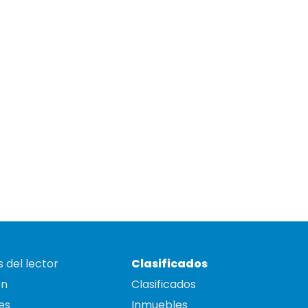
 del lector
Clasificados
on
Clasificados
es
Inmuebles