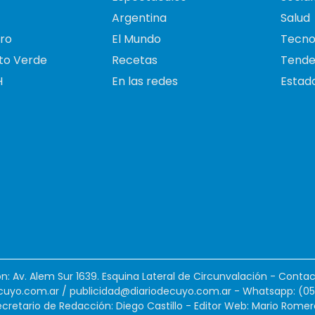
Argentina
Salud
ro
El Mundo
Tecno
to Verde
Recetas
Tende
H
En las redes
Estado
ión: Av. Alem Sur 1639. Esquina Lateral de Circunvalación - Contac
cuyo.com.ar
/
publicidad@diariodecuyo.com.ar
-
Whatsapp: (0
cretario de Redacción: Diego Castillo - Editor Web: Mario Romer