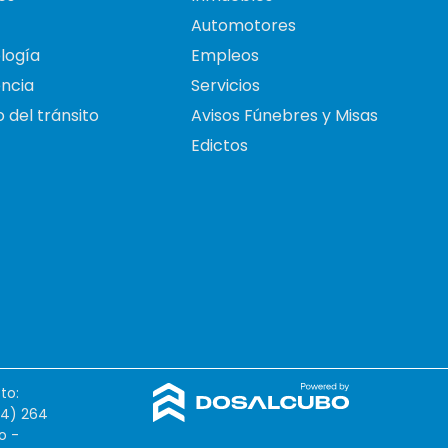
Automotores
logía
Empleos
ncia
Servicios
 del tránsito
Avisos Fúnebres y Misas
Edictos
to:
54) 264
o -