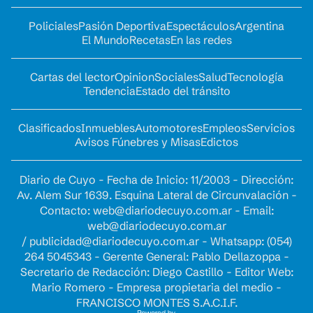
Policiales
Pasión Deportiva
Espectáculos
Argentina
El Mundo
Recetas
En las redes
Cartas del lector
Opinion
Sociales
Salud
Tecnología
Tendencia
Estado del tránsito
Clasificados
Inmuebles
Automotores
Empleos
Servicios
Avisos Fúnebres y Misas
Edictos
Diario de Cuyo - Fecha de Inicio: 11/2003 - Dirección:
Av. Alem Sur 1639. Esquina Lateral de Circunvalación -
Contacto:
web@diariodecuyo.com.ar
- Email:
web@diariodecuyo.com.ar
/
publicidad@diariodecuyo.com.ar
-
Whatsapp: (054)
264 5045343 - Gerente General: Pablo Dellazoppa -
Secretario de Redacción: Diego Castillo - Editor Web:
Mario Romero - Empresa propietaria del medio -
FRANCISCO MONTES S.A.C.I.F.