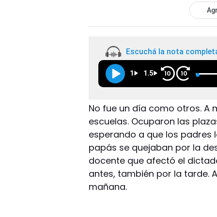
Agr
Escuchá la nota complet
1
1.5
10
10
No fue un día como otros. A 
escuelas. Ocuparon las plaza
esperando a que los padres l
papás se quejaban por la de
docente que afectó el dictado
antes, también por la tarde. 
mañana.