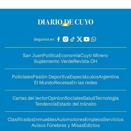
Seguinos en:
San Juan
Política
Economía
Cuyo Minero
Suplemento Verde
Revista OH
Policiales
Pasión Deportiva
Espectáculos
Argentina
El Mundo
Recetas
En las redes
Cartas del lector
Opinion
Sociales
Salud
Tecnología
Tendencia
Estado del tránsito
Clasificados
Inmuebles
Automotores
Empleos
Servicios
Avisos Fúnebres y Misas
Edictos