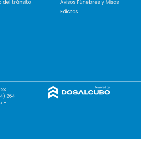
 del tránsito
Avisos Fúnebres y Misas
Edictos
to:
54) 264
o -