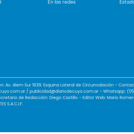
H
En las redes
Estado
ión: Av. Alem Sur 1639. Esquina Lateral de Circunvalación - Contac
cuyo.com.ar
/
publicidad@diariodecuyo.com.ar
-
Whatsapp: (0
cretario de Redacción: Diego Castillo - Editor Web: Mario Romer
 S.A.C.I.F.