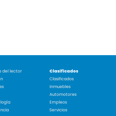
 del lector
Clasificados
on
Clasificados
es
Inmuebles
Automotores
logía
Empleos
ncia
Servicios