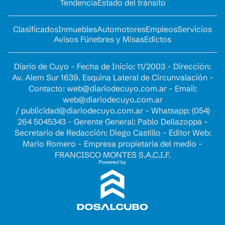
Tendencia
Estado del tránsito
Clasificados
Inmuebles
Automotores
Empleos
Servicios
Avisos Fúnebres y Misas
Edictos
Diario de Cuyo - Fecha de Inicio: 11/2003 - Dirección:
Av. Alem Sur 1639. Esquina Lateral de Circunvalación -
Contacto:
web@diariodecuyo.com.ar
- Email:
web@diariodecuyo.com.ar
/
publicidad@diariodecuyo.com.ar
-
Whatsapp: (054)
264 5045343 - Gerente General: Pablo Dellazoppa -
Secretario de Redacción: Diego Castillo - Editor Web:
Mario Romero - Empresa propietaria del medio -
FRANCISCO MONTES S.A.C.I.F.