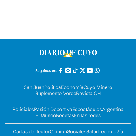
Seguinos en:
San Juan
Política
Economía
Cuyo Minero
Suplemento Verde
Revista OH
Policiales
Pasión Deportiva
Espectáculos
Argentina
El Mundo
Recetas
En las redes
Cartas del lector
Opinion
Sociales
Salud
Tecnología