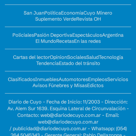
San Juan
Política
Economía
Cuyo Minero
Suplemento Verde
Revista OH
Policiales
Pasión Deportiva
Espectáculos
Argentina
El Mundo
Recetas
En las redes
Cartas del lector
Opinion
Sociales
Salud
Tecnología
Tendencia
Estado del tránsito
Clasificados
Inmuebles
Automotores
Empleos
Servicios
Avisos Fúnebres y Misas
Edictos
Diario de Cuyo - Fecha de Inicio: 11/2003 - Dirección:
Av. Alem Sur 1639. Esquina Lateral de Circunvalación -
Contacto:
web@diariodecuyo.com.ar
- Email:
web@diariodecuyo.com.ar
/
publicidad@diariodecuyo.com.ar
-
Whatsapp: (054)
264 5045343 - Gerente General: Pablo Dellazoppa -