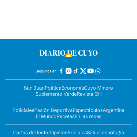
Seguinos en:
San Juan
Política
Economía
Cuyo Minero
Suplemento Verde
Revista OH
Policiales
Pasión Deportiva
Espectáculos
Argentina
El Mundo
Recetas
En las redes
Cartas del lector
Opinion
Sociales
Salud
Tecnología