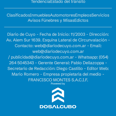
Tendencia
Estado del tránsito
Clasificados
Inmuebles
Automotores
Empleos
Servicios
Avisos Fúnebres y Misas
Edictos
Diario de Cuyo - Fecha de Inicio: 11/2003 - Dirección:
Av. Alem Sur 1639. Esquina Lateral de Circunvalación -
Contacto:
web@diariodecuyo.com.ar
- Email:
web@diariodecuyo.com.ar
/
publicidad@diariodecuyo.com.ar
-
Whatsapp: (054)
264 5045343 - Gerente General: Pablo Dellazoppa -
Secretario de Redacción: Diego Castillo - Editor Web:
Mario Romero - Empresa propietaria del medio -
FRANCISCO MONTES S.A.C.I.F.