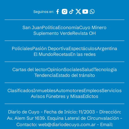
Seguinos en:
San Juan
Política
Economía
Cuyo Minero
Suplemento Verde
Revista OH
Policiales
Pasión Deportiva
Espectáculos
Argentina
El Mundo
Recetas
En las redes
Cartas del lector
Opinion
Sociales
Salud
Tecnología
Tendencia
Estado del tránsito
Clasificados
Inmuebles
Automotores
Empleos
Servicios
Avisos Fúnebres y Misas
Edictos
Diario de Cuyo - Fecha de Inicio: 11/2003 - Dirección:
Av. Alem Sur 1639. Esquina Lateral de Circunvalación -
Contacto:
web@diariodecuyo.com.ar
- Email: