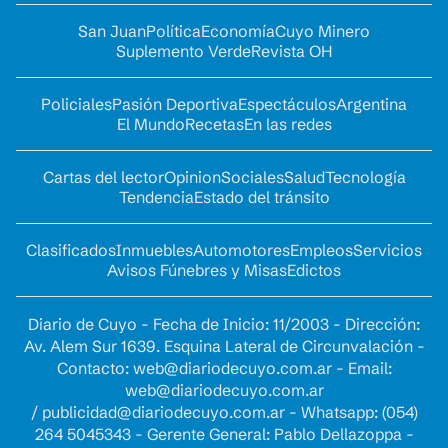
San Juan
Política
Economía
Cuyo Minero
Suplemento Verde
Revista OH
Policiales
Pasión Deportiva
Espectáculos
Argentina
El Mundo
Recetas
En las redes
Cartas del lector
Opinion
Sociales
Salud
Tecnología
Tendencia
Estado del tránsito
Clasificados
Inmuebles
Automotores
Empleos
Servicios
Avisos Fúnebres y Misas
Edictos
Diario de Cuyo - Fecha de Inicio: 11/2003 - Dirección:
Av. Alem Sur 1639. Esquina Lateral de Circunvalación -
Contacto:
web@diariodecuyo.com.ar
- Email:
web@diariodecuyo.com.ar
/
publicidad@diariodecuyo.com.ar
-
Whatsapp: (054)
264 5045343 - Gerente General: Pablo Dellazoppa -