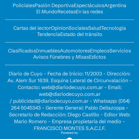
Policiales
Pasión Deportiva
Espectáculos
Argentina
El Mundo
Recetas
En las redes
Cartas del lector
Opinion
Sociales
Salud
Tecnología
Tendencia
Estado del tránsito
Clasificados
Inmuebles
Automotores
Empleos
Servicios
Avisos Fúnebres y Misas
Edictos
Diario de Cuyo - Fecha de Inicio: 11/2003 - Dirección:
Av. Alem Sur 1639. Esquina Lateral de Circunvalación -
Contacto:
web@diariodecuyo.com.ar
- Email:
web@diariodecuyo.com.ar
/
publicidad@diariodecuyo.com.ar
-
Whatsapp: (054)
264 5045343 - Gerente General: Pablo Dellazoppa -
Secretario de Redacción: Diego Castillo - Editor Web:
Mario Romero - Empresa propietaria del medio -
FRANCISCO MONTES S.A.C.I.F.