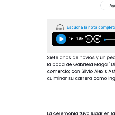
Agr
Escuchá la nota complet
1
1.5
10
10
Siete años de novios y un peq
la boda de Gabriela Magalí Dí
comercio; con Silvio Alexis A
culminar su carrera como inge
La ceremonia tuvo lugar en la