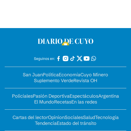
Seguinos en:
San Juan
Política
Economía
Cuyo Minero
Suplemento Verde
Revista OH
Policiales
Pasión Deportiva
Espectáculos
Argentina
El Mundo
Recetas
En las redes
Cartas del lector
Opinion
Sociales
Salud
Tecnología
Tendencia
Estado del tránsito