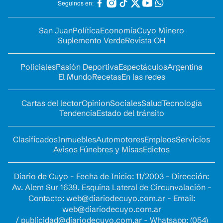
Seguinos en:
San Juan
Política
Economía
Cuyo Minero
Suplemento Verde
Revista OH
Policiales
Pasión Deportiva
Espectáculos
Argentina
El Mundo
Recetas
En las redes
Cartas del lector
Opinion
Sociales
Salud
Tecnología
Tendencia
Estado del tránsito
Clasificados
Inmuebles
Automotores
Empleos
Servicios
Avisos Fúnebres y Misas
Edictos
Diario de Cuyo - Fecha de Inicio: 11/2003 - Dirección:
Av. Alem Sur 1639. Esquina Lateral de Circunvalación -
Contacto:
web@diariodecuyo.com.ar
- Email:
web@diariodecuyo.com.ar
/
publicidad@diariodecuyo.com.ar
-
Whatsapp: (054)