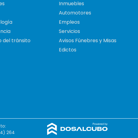
es
Inmuebles
Automotores
logía
Empleos
ncia
Servicios
 del tránsito
Avisos Fúnebres y Misas
Edictos
to:
54) 264