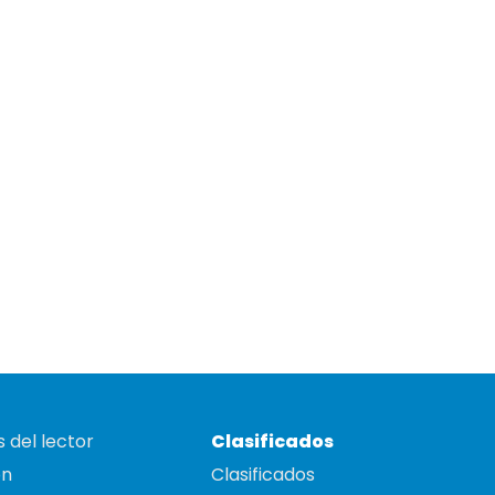
 del lector
Clasificados
on
Clasificados