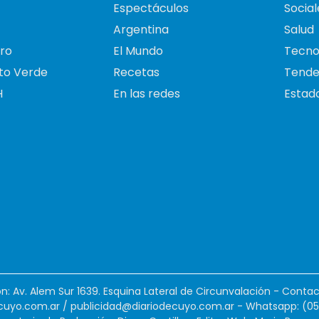
Espectáculos
Social
Argentina
Salud
ro
El Mundo
Tecno
to Verde
Recetas
Tende
H
En las redes
Estado
ión: Av. Alem Sur 1639. Esquina Lateral de Circunvalación - Contac
cuyo.com.ar
/
publicidad@diariodecuyo.com.ar
-
Whatsapp: (0