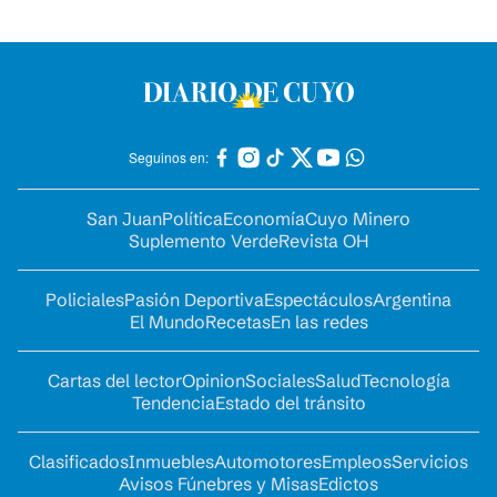
Seguinos en:
San Juan
Política
Economía
Cuyo Minero
Suplemento Verde
Revista OH
Policiales
Pasión Deportiva
Espectáculos
Argentina
El Mundo
Recetas
En las redes
Cartas del lector
Opinion
Sociales
Salud
Tecnología
Tendencia
Estado del tránsito
Clasificados
Inmuebles
Automotores
Empleos
Servicios
Avisos Fúnebres y Misas
Edictos