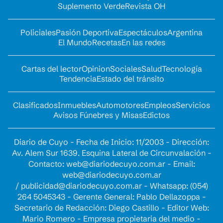
Suplemento Verde
Revista OH
Policiales
Pasión Deportiva
Espectáculos
Argentina
El Mundo
Recetas
En las redes
Cartas del lector
Opinion
Sociales
Salud
Tecnología
Tendencia
Estado del tránsito
Clasificados
Inmuebles
Automotores
Empleos
Servicios
Avisos Fúnebres y Misas
Edictos
Diario de Cuyo - Fecha de Inicio: 11/2003 - Dirección:
Av. Alem Sur 1639. Esquina Lateral de Circunvalación -
Contacto:
web@diariodecuyo.com.ar
- Email:
web@diariodecuyo.com.ar
/
publicidad@diariodecuyo.com.ar
-
Whatsapp: (054)
264 5045343 - Gerente General: Pablo Dellazoppa -
Secretario de Redacción: Diego Castillo - Editor Web:
Mario Romero - Empresa propietaria del medio -