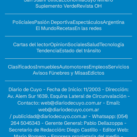
Suplemento Verde
Revista OH
Policiales
Pasión Deportiva
Espectáculos
Argentina
El Mundo
Recetas
En las redes
Cartas del lector
Opinion
Sociales
Salud
Tecnología
Tendencia
Estado del tránsito
Clasificados
Inmuebles
Automotores
Empleos
Servicios
Avisos Fúnebres y Misas
Edictos
Diario de Cuyo - Fecha de Inicio: 11/2003 - Dirección:
Av. Alem Sur 1639. Esquina Lateral de Circunvalación -
Contacto:
web@diariodecuyo.com.ar
- Email:
web@diariodecuyo.com.ar
/
publicidad@diariodecuyo.com.ar
-
Whatsapp: (054)
264 5045343 - Gerente General: Pablo Dellazoppa -
Secretario de Redacción: Diego Castillo - Editor Web:
Mario Romero - Empresa propietaria del medio -