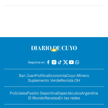
Seguinos en:
San Juan
Política
Economía
Cuyo Minero
Suplemento Verde
Revista OH
Policiales
Pasión Deportiva
Espectáculos
Argentina
El Mundo
Recetas
En las redes