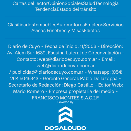
Cartas del lector
Opinion
Sociales
Salud
Tecnología
Tendencia
Estado del tránsito
Clasificados
Inmuebles
Automotores
Empleos
Servicios
Avisos Fúnebres y Misas
Edictos
Diario de Cuyo - Fecha de Inicio: 11/2003 - Dirección:
Av. Alem Sur 1639. Esquina Lateral de Circunvalación -
Contacto:
web@diariodecuyo.com.ar
- Email:
web@diariodecuyo.com.ar
/
publicidad@diariodecuyo.com.ar
-
Whatsapp: (054)
264 5045343 - Gerente General: Pablo Dellazoppa -
Secretario de Redacción: Diego Castillo - Editor Web:
Mario Romero - Empresa propietaria del medio -
FRANCISCO MONTES S.A.C.I.F.