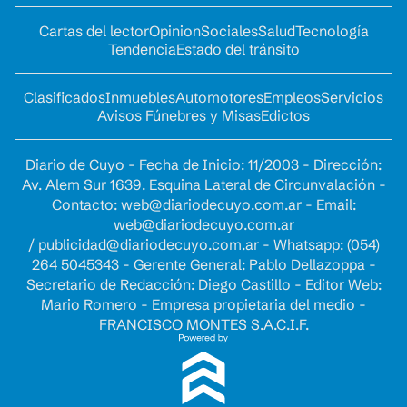
Cartas del lector
Opinion
Sociales
Salud
Tecnología
Tendencia
Estado del tránsito
Clasificados
Inmuebles
Automotores
Empleos
Servicios
Avisos Fúnebres y Misas
Edictos
Diario de Cuyo - Fecha de Inicio: 11/2003 - Dirección:
Av. Alem Sur 1639. Esquina Lateral de Circunvalación -
Contacto:
web@diariodecuyo.com.ar
- Email:
web@diariodecuyo.com.ar
/
publicidad@diariodecuyo.com.ar
-
Whatsapp: (054)
264 5045343 - Gerente General: Pablo Dellazoppa -
Secretario de Redacción: Diego Castillo - Editor Web:
Mario Romero - Empresa propietaria del medio -
FRANCISCO MONTES S.A.C.I.F.