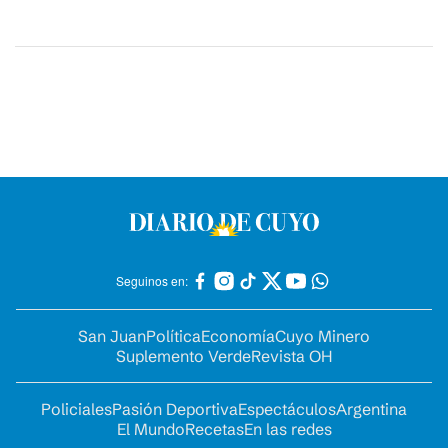
Seguinos en:
San Juan
Política
Economía
Cuyo Minero
Suplemento Verde
Revista OH
Policiales
Pasión Deportiva
Espectáculos
Argentina
El Mundo
Recetas
En las redes