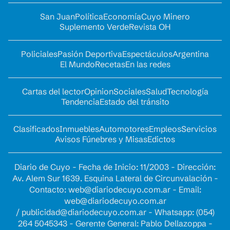
San Juan
Política
Economía
Cuyo Minero
Suplemento Verde
Revista OH
Policiales
Pasión Deportiva
Espectáculos
Argentina
El Mundo
Recetas
En las redes
Cartas del lector
Opinion
Sociales
Salud
Tecnología
Tendencia
Estado del tránsito
Clasificados
Inmuebles
Automotores
Empleos
Servicios
Avisos Fúnebres y Misas
Edictos
Diario de Cuyo - Fecha de Inicio: 11/2003 - Dirección:
Av. Alem Sur 1639. Esquina Lateral de Circunvalación -
Contacto:
web@diariodecuyo.com.ar
- Email:
web@diariodecuyo.com.ar
/
publicidad@diariodecuyo.com.ar
-
Whatsapp: (054)
264 5045343 - Gerente General: Pablo Dellazoppa -