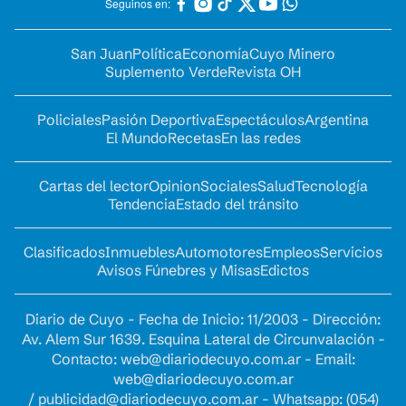
Seguinos en:
San Juan
Política
Economía
Cuyo Minero
Suplemento Verde
Revista OH
Policiales
Pasión Deportiva
Espectáculos
Argentina
El Mundo
Recetas
En las redes
Cartas del lector
Opinion
Sociales
Salud
Tecnología
Tendencia
Estado del tránsito
Clasificados
Inmuebles
Automotores
Empleos
Servicios
Avisos Fúnebres y Misas
Edictos
Diario de Cuyo - Fecha de Inicio: 11/2003 - Dirección:
Av. Alem Sur 1639. Esquina Lateral de Circunvalación -
Contacto:
web@diariodecuyo.com.ar
- Email:
web@diariodecuyo.com.ar
/
publicidad@diariodecuyo.com.ar
-
Whatsapp: (054)