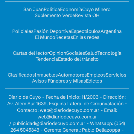
San Juan
Política
Economía
Cuyo Minero
Suplemento Verde
Revista OH
Policiales
Pasión Deportiva
Espectáculos
Argentina
El Mundo
Recetas
En las redes
Cartas del lector
Opinion
Sociales
Salud
Tecnología
Tendencia
Estado del tránsito
Clasificados
Inmuebles
Automotores
Empleos
Servicios
Avisos Fúnebres y Misas
Edictos
Diario de Cuyo - Fecha de Inicio: 11/2003 - Dirección:
Av. Alem Sur 1639. Esquina Lateral de Circunvalación -
Contacto:
web@diariodecuyo.com.ar
- Email:
web@diariodecuyo.com.ar
/
publicidad@diariodecuyo.com.ar
-
Whatsapp: (054)
264 5045343 - Gerente General: Pablo Dellazoppa -