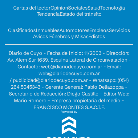
Cartas del lector
Opinion
Sociales
Salud
Tecnología
Tendencia
Estado del tránsito
Clasificados
Inmuebles
Automotores
Empleos
Servicios
Avisos Fúnebres y Misas
Edictos
Diario de Cuyo - Fecha de Inicio: 11/2003 - Dirección:
Av. Alem Sur 1639. Esquina Lateral de Circunvalación -
Contacto:
web@diariodecuyo.com.ar
- Email:
web@diariodecuyo.com.ar
/
publicidad@diariodecuyo.com.ar
-
Whatsapp: (054)
264 5045343 - Gerente General: Pablo Dellazoppa -
Secretario de Redacción: Diego Castillo - Editor Web:
Mario Romero - Empresa propietaria del medio -
FRANCISCO MONTES S.A.C.I.F.