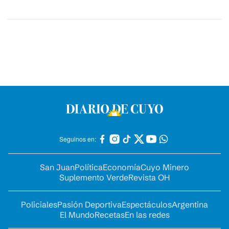
Seguinos en:
San Juan
Política
Economía
Cuyo Minero
Suplemento Verde
Revista OH
Policiales
Pasión Deportiva
Espectáculos
Argentina
El Mundo
Recetas
En las redes