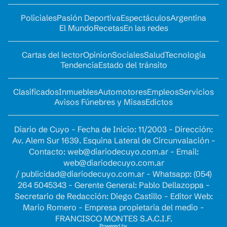
Policiales
Pasión Deportiva
Espectáculos
Argentina
El Mundo
Recetas
En las redes
Cartas del lector
Opinion
Sociales
Salud
Tecnología
Tendencia
Estado del tránsito
Clasificados
Inmuebles
Automotores
Empleos
Servicios
Avisos Fúnebres y Misas
Edictos
Diario de Cuyo - Fecha de Inicio: 11/2003 - Dirección:
Av. Alem Sur 1639. Esquina Lateral de Circunvalación -
Contacto:
web@diariodecuyo.com.ar
- Email:
web@diariodecuyo.com.ar
/
publicidad@diariodecuyo.com.ar
-
Whatsapp: (054)
264 5045343 - Gerente General: Pablo Dellazoppa -
Secretario de Redacción: Diego Castillo - Editor Web:
Mario Romero - Empresa propietaria del medio -
FRANCISCO MONTES S.A.C.I.F.