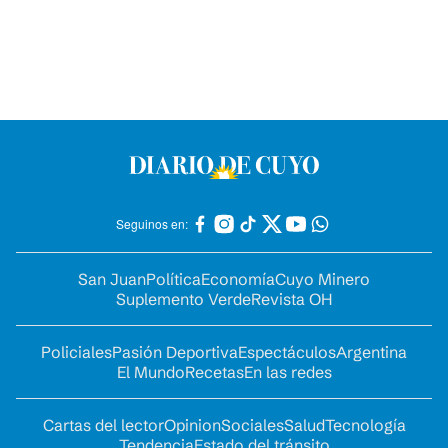
Seguinos en:
San Juan
Política
Economía
Cuyo Minero
Suplemento Verde
Revista OH
Policiales
Pasión Deportiva
Espectáculos
Argentina
El Mundo
Recetas
En las redes
Cartas del lector
Opinion
Sociales
Salud
Tecnología
Tendencia
Estado del tránsito