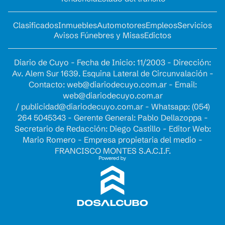
Clasificados
Inmuebles
Automotores
Empleos
Servicios
Avisos Fúnebres y Misas
Edictos
Diario de Cuyo - Fecha de Inicio: 11/2003 - Dirección:
Av. Alem Sur 1639. Esquina Lateral de Circunvalación -
Contacto:
web@diariodecuyo.com.ar
- Email:
web@diariodecuyo.com.ar
/
publicidad@diariodecuyo.com.ar
-
Whatsapp: (054)
264 5045343 - Gerente General: Pablo Dellazoppa -
Secretario de Redacción: Diego Castillo - Editor Web:
Mario Romero - Empresa propietaria del medio -
FRANCISCO MONTES S.A.C.I.F.