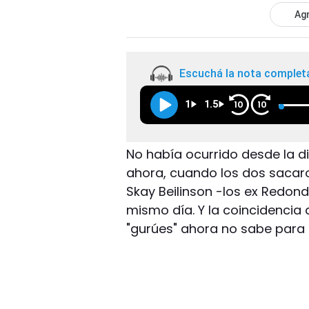
Agr
Escuchá la nota complet
1
1.5
10
10
No había ocurrido desde la di
ahora, cuando los dos sacaron 
Skay Beilinson -los ex Redond
mismo día. Y la coincidencia di
"gurúes" ahora no sabe para 