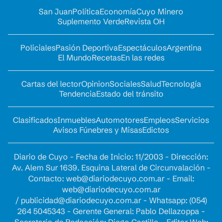
San Juan
Política
Economía
Cuyo Minero
Suplemento Verde
Revista OH
Policiales
Pasión Deportiva
Espectáculos
Argentina
El Mundo
Recetas
En las redes
Cartas del lector
Opinion
Sociales
Salud
Tecnología
Tendencia
Estado del tránsito
Clasificados
Inmuebles
Automotores
Empleos
Servicios
Avisos Fúnebres y Misas
Edictos
Diario de Cuyo - Fecha de Inicio: 11/2003 - Dirección:
Av. Alem Sur 1639. Esquina Lateral de Circunvalación -
Contacto:
web@diariodecuyo.com.ar
- Email:
web@diariodecuyo.com.ar
/
publicidad@diariodecuyo.com.ar
-
Whatsapp: (054)
264 5045343 - Gerente General: Pablo Dellazoppa -
Secretario de Redacción: Diego Castillo - Editor Web: