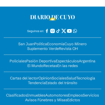
Seguinos en:
San Juan
Política
Economía
Cuyo Minero
Suplemento Verde
Revista OH
Policiales
Pasión Deportiva
Espectáculos
Argentina
El Mundo
Recetas
En las redes
Cartas del lector
Opinion
Sociales
Salud
Tecnología
Tendencia
Estado del tránsito
Clasificados
Inmuebles
Automotores
Empleos
Servicios
Avisos Fúnebres y Misas
Edictos