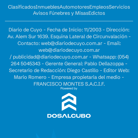
Clasificados
Inmuebles
Automotores
Empleos
Servicios
Avisos Fúnebres y Misas
Edictos
Diario de Cuyo - Fecha de Inicio: 11/2003 - Dirección:
Av. Alem Sur 1639. Esquina Lateral de Circunvalación -
Contacto:
web@diariodecuyo.com.ar
- Email:
web@diariodecuyo.com.ar
/
publicidad@diariodecuyo.com.ar
-
Whatsapp: (054)
264 5045343 - Gerente General: Pablo Dellazoppa -
Secretario de Redacción: Diego Castillo - Editor Web:
Mario Romero - Empresa propietaria del medio -
FRANCISCO MONTES S.A.C.I.F.