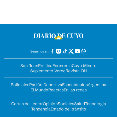
Seguinos en:
San Juan
Política
Economía
Cuyo Minero
Suplemento Verde
Revista OH
Policiales
Pasión Deportiva
Espectáculos
Argentina
El Mundo
Recetas
En las redes
Cartas del lector
Opinion
Sociales
Salud
Tecnología
Tendencia
Estado del tránsito