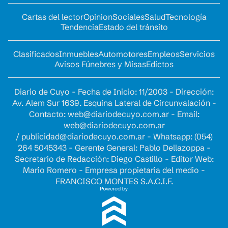
Cartas del lector
Opinion
Sociales
Salud
Tecnología
Tendencia
Estado del tránsito
Clasificados
Inmuebles
Automotores
Empleos
Servicios
Avisos Fúnebres y Misas
Edictos
Diario de Cuyo - Fecha de Inicio: 11/2003 - Dirección:
Av. Alem Sur 1639. Esquina Lateral de Circunvalación -
Contacto:
web@diariodecuyo.com.ar
- Email:
web@diariodecuyo.com.ar
/
publicidad@diariodecuyo.com.ar
-
Whatsapp: (054)
264 5045343 - Gerente General: Pablo Dellazoppa -
Secretario de Redacción: Diego Castillo - Editor Web:
Mario Romero - Empresa propietaria del medio -
FRANCISCO MONTES S.A.C.I.F.