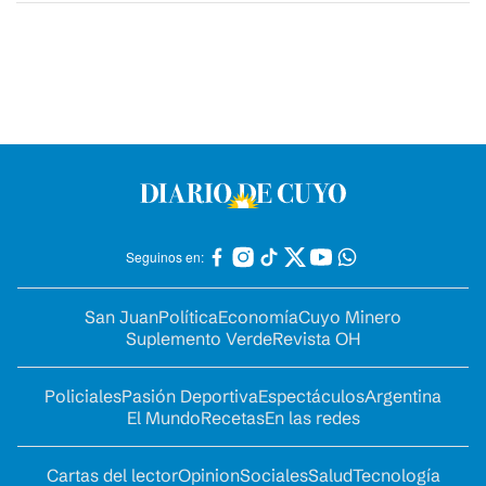
Seguinos en:
San Juan
Política
Economía
Cuyo Minero
Suplemento Verde
Revista OH
Policiales
Pasión Deportiva
Espectáculos
Argentina
El Mundo
Recetas
En las redes
Cartas del lector
Opinion
Sociales
Salud
Tecnología