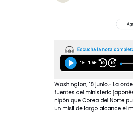
Agr
Escuchá la nota complet
1
1.5
10
10
Washington, 18 junio.- La or
fuentes del ministerio japoné
nipón que Corea del Norte p
un misil de largo alcance el 