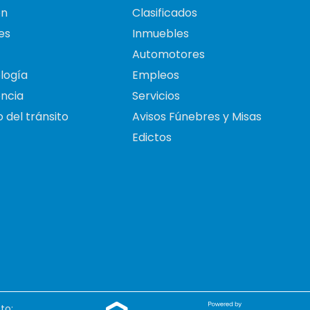
on
Clasificados
es
Inmuebles
Automotores
logía
Empleos
ncia
Servicios
 del tránsito
Avisos Fúnebres y Misas
Edictos
to: