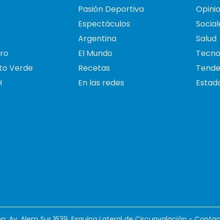
Pasión Deportiva
Opini
Espectáculos
Social
Argentina
Salud
ro
El Mundo
Tecno
to Verde
Recetas
Tende
H
En las redes
Estado
ión: Av. Alem Sur 1639. Esquina Lateral de Circunvalación - Contac