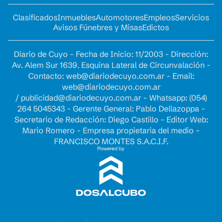
Clasificados
Inmuebles
Automotores
Empleos
Servicios
Avisos Fúnebres y Misas
Edictos
Diario de Cuyo - Fecha de Inicio: 11/2003 - Dirección:
Av. Alem Sur 1639. Esquina Lateral de Circunvalación -
Contacto:
web@diariodecuyo.com.ar
- Email:
web@diariodecuyo.com.ar
/
publicidad@diariodecuyo.com.ar
-
Whatsapp: (054)
264 5045343 - Gerente General: Pablo Dellazoppa -
Secretario de Redacción: Diego Castillo - Editor Web:
Mario Romero - Empresa propietaria del medio -
FRANCISCO MONTES S.A.C.I.F.