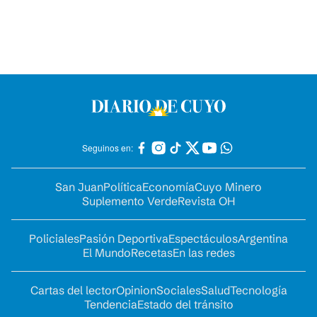
Seguinos en:
San Juan
Política
Economía
Cuyo Minero
Suplemento Verde
Revista OH
Policiales
Pasión Deportiva
Espectáculos
Argentina
El Mundo
Recetas
En las redes
Cartas del lector
Opinion
Sociales
Salud
Tecnología
Tendencia
Estado del tránsito