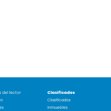
 del lector
Clasificados
on
Clasificados
es
Inmuebles