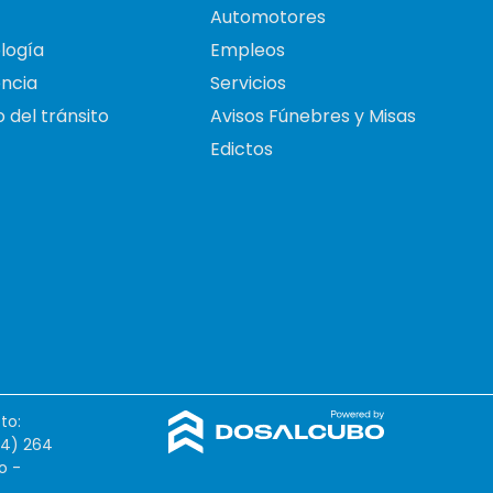
Automotores
logía
Empleos
ncia
Servicios
 del tránsito
Avisos Fúnebres y Misas
Edictos
to:
54) 264
o -