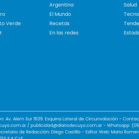
Argentina
Salud
ro
El Mundo
Tecno
to Verde
Recetas
Tende
H
En las redes
Estado
ión: Av. Alem Sur 1639. Esquina Lateral de Circunvalación - Contac
cuyo.com.ar
/
publicidad@diariodecuyo.com.ar
-
Whatsapp: (0
cretario de Redacción: Diego Castillo - Editor Web: Mario Romer
 S.A.C.I.F.