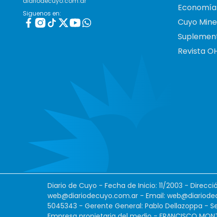
diariodecuyo.com.ar
Economía
Siguenos en:
Cuyo Mine
Suplemen
Revista O
Diario de Cuyo - Fecha de Inicio: 11/2003 - Direcc
web@diariodecuyo.com.ar
- Email:
web@diariode
5045343 - Gerente General: Pablo Dellazoppa - Se
Empresa propietaria del medio - FRANCISCO MONTES