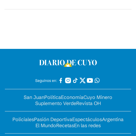
Seguinos en:
San Juan
Política
Economía
Cuyo Minero
Suplemento Verde
Revista OH
Policiales
Pasión Deportiva
Espectáculos
Argentina
El Mundo
Recetas
En las redes