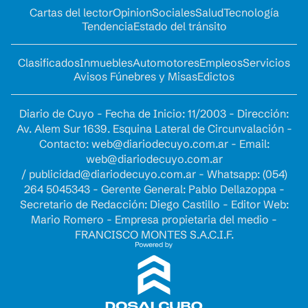
Cartas del lector
Opinion
Sociales
Salud
Tecnología
Tendencia
Estado del tránsito
Clasificados
Inmuebles
Automotores
Empleos
Servicios
Avisos Fúnebres y Misas
Edictos
Diario de Cuyo - Fecha de Inicio: 11/2003 - Dirección:
Av. Alem Sur 1639. Esquina Lateral de Circunvalación -
Contacto:
web@diariodecuyo.com.ar
- Email:
web@diariodecuyo.com.ar
/
publicidad@diariodecuyo.com.ar
-
Whatsapp: (054)
264 5045343 - Gerente General: Pablo Dellazoppa -
Secretario de Redacción: Diego Castillo - Editor Web:
Mario Romero - Empresa propietaria del medio -
FRANCISCO MONTES S.A.C.I.F.