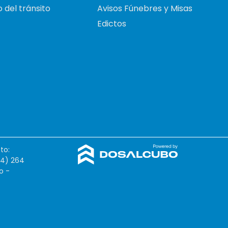
 del tránsito
Avisos Fúnebres y Misas
Edictos
to:
54) 264
o -