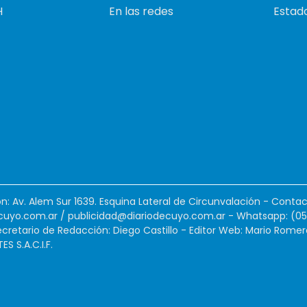
H
En las redes
Estado
ión: Av. Alem Sur 1639. Esquina Lateral de Circunvalación - Contac
cuyo.com.ar
/
publicidad@diariodecuyo.com.ar
-
Whatsapp: (0
cretario de Redacción: Diego Castillo - Editor Web: Mario Romer
 S.A.C.I.F.