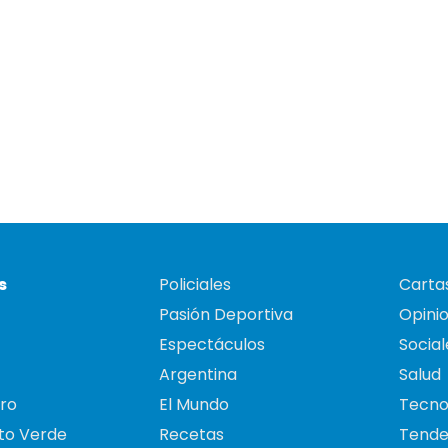
s
Policiales
Cartas
Pasión Deportiva
Opini
Espectáculos
Social
Argentina
Salud
ro
El Mundo
Tecno
to Verde
Recetas
Tende