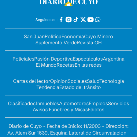
Seguinos en:
San Juan
Política
Economía
Cuyo Minero
Suplemento Verde
Revista OH
Policiales
Pasión Deportiva
Espectáculos
Argentina
El Mundo
Recetas
En las redes
Cartas del lector
Opinion
Sociales
Salud
Tecnología
Tendencia
Estado del tránsito
Clasificados
Inmuebles
Automotores
Empleos
Servicios
Avisos Fúnebres y Misas
Edictos
Diario de Cuyo - Fecha de Inicio: 11/2003 - Dirección:
Av. Alem Sur 1639. Esquina Lateral de Circunvalación -