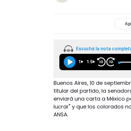
Agr
Escuchá la nota complet
1
1.5
10
10
Buenos Aires, 10 de septiemb
titular del partido, la senado
enviará una carta a México p
lucrar" y que los colorados 
ANSA.