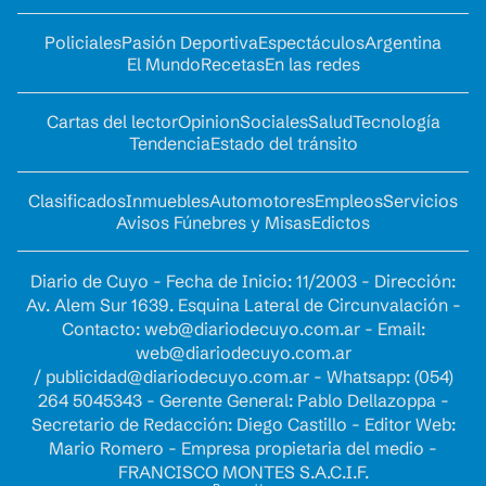
Policiales
Pasión Deportiva
Espectáculos
Argentina
El Mundo
Recetas
En las redes
Cartas del lector
Opinion
Sociales
Salud
Tecnología
Tendencia
Estado del tránsito
Clasificados
Inmuebles
Automotores
Empleos
Servicios
Avisos Fúnebres y Misas
Edictos
Diario de Cuyo - Fecha de Inicio: 11/2003 - Dirección:
Av. Alem Sur 1639. Esquina Lateral de Circunvalación -
Contacto:
web@diariodecuyo.com.ar
- Email:
web@diariodecuyo.com.ar
/
publicidad@diariodecuyo.com.ar
-
Whatsapp: (054)
264 5045343 - Gerente General: Pablo Dellazoppa -
Secretario de Redacción: Diego Castillo - Editor Web:
Mario Romero - Empresa propietaria del medio -
FRANCISCO MONTES S.A.C.I.F.