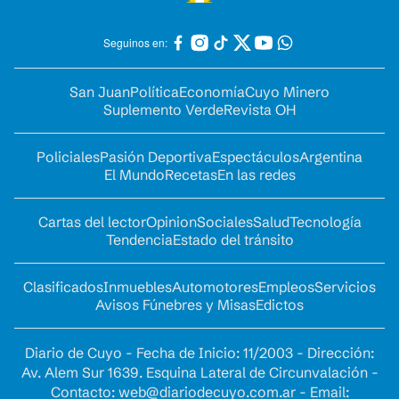
Seguinos en:
San Juan
Política
Economía
Cuyo Minero
Suplemento Verde
Revista OH
Policiales
Pasión Deportiva
Espectáculos
Argentina
El Mundo
Recetas
En las redes
Cartas del lector
Opinion
Sociales
Salud
Tecnología
Tendencia
Estado del tránsito
Clasificados
Inmuebles
Automotores
Empleos
Servicios
Avisos Fúnebres y Misas
Edictos
Diario de Cuyo - Fecha de Inicio: 11/2003 - Dirección:
Av. Alem Sur 1639. Esquina Lateral de Circunvalación -
Contacto:
web@diariodecuyo.com.ar
- Email: