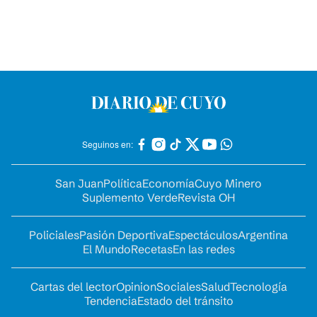
Seguinos en:
San Juan
Política
Economía
Cuyo Minero
Suplemento Verde
Revista OH
Policiales
Pasión Deportiva
Espectáculos
Argentina
El Mundo
Recetas
En las redes
Cartas del lector
Opinion
Sociales
Salud
Tecnología
Tendencia
Estado del tránsito