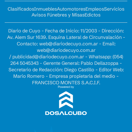
Clasificados
Inmuebles
Automotores
Empleos
Servicios
Avisos Fúnebres y Misas
Edictos
Diario de Cuyo - Fecha de Inicio: 11/2003 - Dirección:
Av. Alem Sur 1639. Esquina Lateral de Circunvalación -
Contacto:
web@diariodecuyo.com.ar
- Email:
web@diariodecuyo.com.ar
/
publicidad@diariodecuyo.com.ar
-
Whatsapp: (054)
264 5045343 - Gerente General: Pablo Dellazoppa -
Secretario de Redacción: Diego Castillo - Editor Web:
Mario Romero - Empresa propietaria del medio -
FRANCISCO MONTES S.A.C.I.F.