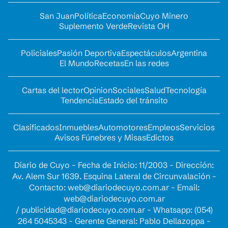
San Juan
Política
Economía
Cuyo Minero
Suplemento Verde
Revista OH
Policiales
Pasión Deportiva
Espectáculos
Argentina
El Mundo
Recetas
En las redes
Cartas del lector
Opinion
Sociales
Salud
Tecnología
Tendencia
Estado del tránsito
Clasificados
Inmuebles
Automotores
Empleos
Servicios
Avisos Fúnebres y Misas
Edictos
Diario de Cuyo - Fecha de Inicio: 11/2003 - Dirección:
Av. Alem Sur 1639. Esquina Lateral de Circunvalación -
Contacto:
web@diariodecuyo.com.ar
- Email:
web@diariodecuyo.com.ar
/
publicidad@diariodecuyo.com.ar
-
Whatsapp: (054)
264 5045343 - Gerente General: Pablo Dellazoppa -