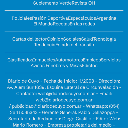
Suplemento Verde
Revista OH
Policiales
Pasión Deportiva
Espectáculos
Argentina
El Mundo
Recetas
En las redes
Cartas del lector
Opinion
Sociales
Salud
Tecnología
Tendencia
Estado del tránsito
Clasificados
Inmuebles
Automotores
Empleos
Servicios
Avisos Fúnebres y Misas
Edictos
Diario de Cuyo - Fecha de Inicio: 11/2003 - Dirección:
Av. Alem Sur 1639. Esquina Lateral de Circunvalación -
Contacto:
web@diariodecuyo.com.ar
- Email:
web@diariodecuyo.com.ar
/
publicidad@diariodecuyo.com.ar
-
Whatsapp: (054)
264 5045343 - Gerente General: Pablo Dellazoppa -
Secretario de Redacción: Diego Castillo - Editor Web:
Mario Romero - Empresa propietaria del medio -