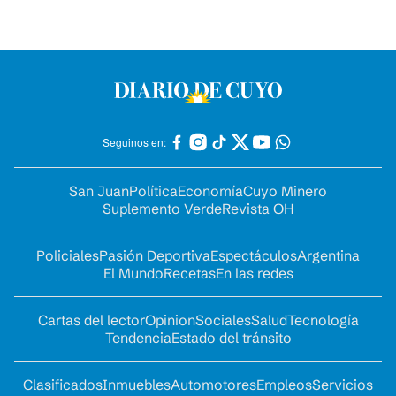
Seguinos en:
San Juan
Política
Economía
Cuyo Minero
Suplemento Verde
Revista OH
Policiales
Pasión Deportiva
Espectáculos
Argentina
El Mundo
Recetas
En las redes
Cartas del lector
Opinion
Sociales
Salud
Tecnología
Tendencia
Estado del tránsito
Clasificados
Inmuebles
Automotores
Empleos
Servicios