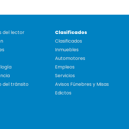
 del lector
Clasificados
on
Clasificados
es
Inmuebles
Automotores
logía
Empleos
ncia
Servicios
 del tránsito
Avisos Fúnebres y Misas
Edictos