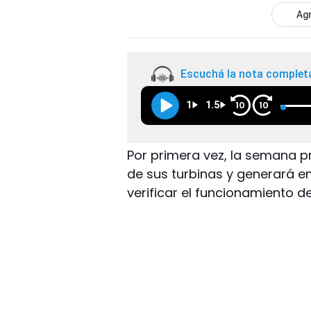
Agr
Escuchá la nota complet
1
1.5
10
10
Por primera vez, la semana 
de sus turbinas y generará e
verificar el funcionamiento d