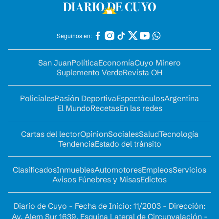
Seguinos en:
San Juan
Política
Economía
Cuyo Minero
Suplemento Verde
Revista OH
Policiales
Pasión Deportiva
Espectáculos
Argentina
El Mundo
Recetas
En las redes
Cartas del lector
Opinion
Sociales
Salud
Tecnología
Tendencia
Estado del tránsito
Clasificados
Inmuebles
Automotores
Empleos
Servicios
Avisos Fúnebres y Misas
Edictos
Diario de Cuyo - Fecha de Inicio: 11/2003 - Dirección:
Av. Alem Sur 1639. Esquina Lateral de Circunvalación -