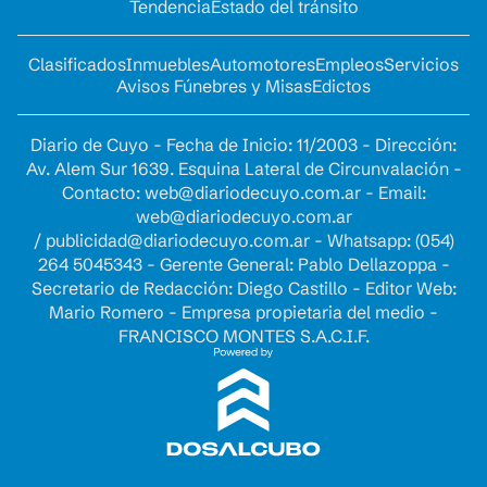
Tendencia
Estado del tránsito
Clasificados
Inmuebles
Automotores
Empleos
Servicios
Avisos Fúnebres y Misas
Edictos
Diario de Cuyo - Fecha de Inicio: 11/2003 - Dirección:
Av. Alem Sur 1639. Esquina Lateral de Circunvalación -
Contacto:
web@diariodecuyo.com.ar
- Email:
web@diariodecuyo.com.ar
/
publicidad@diariodecuyo.com.ar
-
Whatsapp: (054)
264 5045343 - Gerente General: Pablo Dellazoppa -
Secretario de Redacción: Diego Castillo - Editor Web:
Mario Romero - Empresa propietaria del medio -
FRANCISCO MONTES S.A.C.I.F.