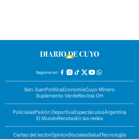
Seguinos en:
San Juan
Política
Economía
Cuyo Minero
Suplemento Verde
Revista OH
Policiales
Pasión Deportiva
Espectáculos
Argentina
El Mundo
Recetas
En las redes
Cartas del lector
Opinion
Sociales
Salud
Tecnología