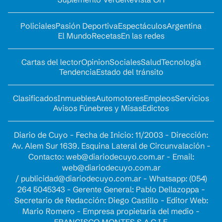
Policiales
Pasión Deportiva
Espectáculos
Argentina
El Mundo
Recetas
En las redes
Cartas del lector
Opinion
Sociales
Salud
Tecnología
Tendencia
Estado del tránsito
Clasificados
Inmuebles
Automotores
Empleos
Servicios
Avisos Fúnebres y Misas
Edictos
Diario de Cuyo - Fecha de Inicio: 11/2003 - Dirección:
Av. Alem Sur 1639. Esquina Lateral de Circunvalación -
Contacto:
web@diariodecuyo.com.ar
- Email:
web@diariodecuyo.com.ar
/
publicidad@diariodecuyo.com.ar
-
Whatsapp: (054)
264 5045343 - Gerente General: Pablo Dellazoppa -
Secretario de Redacción: Diego Castillo - Editor Web:
Mario Romero - Empresa propietaria del medio -
FRANCISCO MONTES S.A.C.I.F.