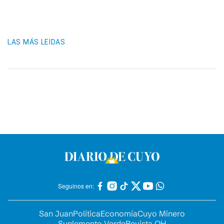
LAS MÁS LEIDAS
Seguinos en:
San Juan
Política
Economía
Cuyo Minero
Suplemento Verde
Revista OH